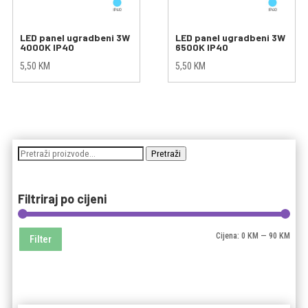
LED panel ugradbeni 3W
LED panel ugradbeni 3W
4000K IP40
6500K IP40
5,50
KM
5,50
KM
Pretraži:
Pretraži
Filtriraj po cijeni
Mini
Maks
Cijena:
0 KM
—
90 KM
Filter
cijen
cijen