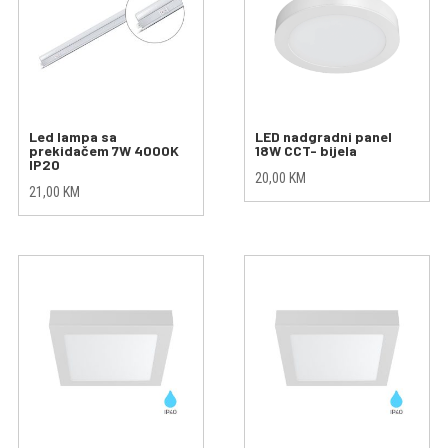
Led lampa sa
LED nadgradni panel
prekidačem 7W 4000K
18W CCT- bijela
IP20
20,00
KM
21,00
KM