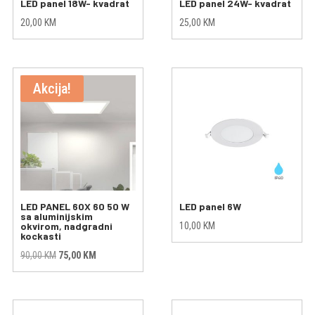
LED panel 18W- kvadrat
LED panel 24W- kvadrat
20,00
KM
25,00
KM
Akcija!
LED PANEL 60X 60 50 W
LED panel 6W
sa aluminijskim
okvirom, nadgradni
10,00
KM
kockasti
Original
Current
90,00
KM
75,00
KM
price
price
was:
is:
90,00 KM.
75,00 KM.