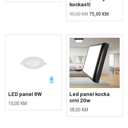
kockasti
Original
Current
90,00
KM
75,00
KM
price
price
was:
is:
90,00 KM.
75,00 KM
LED panel 6W
Led panel kocka
crni 20w
10,00
KM
38,00
KM