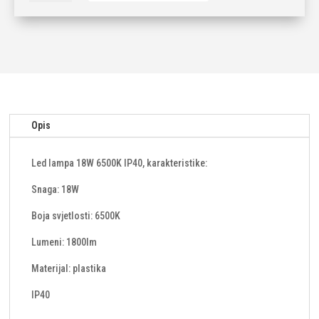
18W
6500K
IP40
količina
Opis
Led lampa 18W 6500K IP40, karakteristike:
Snaga: 18W
Boja svjetlosti: 6500K
Lumeni: 1800lm
Materijal: plastika
IP40