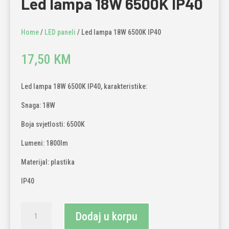
Led lampa 18W 6500K IP40
Home
/
LED paneli
/ Led lampa 18W 6500K IP40
17,50
KM
Led lampa 18W 6500K IP40, karakteristike:
Snaga: 18W
Boja svjetlosti: 6500K
Lumeni: 1800lm
Materijal: plastika
IP40
Led
Dodaj u korpu
lampa