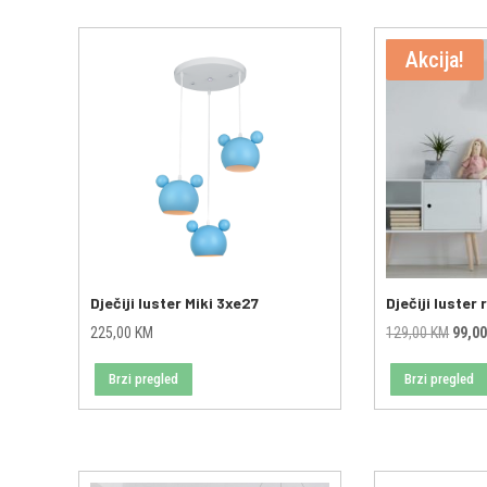
Akcija!
Dječiji luster Miki 3xe27
Dječiji luster
Origin
225,00
KM
129,00
KM
99,0
price
Brzi pregled
Brzi pregled
was:
129,0