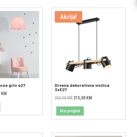
Akcija!
 roze grlo e27
Drvena dekorativna visilica
3xE27
al
Current
0
KM
Original
Current
250,00
KM
215,00
KM
price
price
price
is:
Brzi pregled
was:
is:
0 KM.
99,00 KM.
250,00 KM.
215,00 KM.