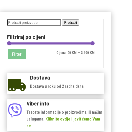
Pretraži:
Pretraži
Filtriraj po cijeni
Minimalna
Maksimalna
Cijena:
20 KM
—
3.100 KM
Filter
cijena
cijena
Dostava

Dostava u roku od 2 radna dana
Viber info

Trebate informacije o proizvodima ili našim
uslugama.
Kliknite ovdje i javit ćemo Vam
se.