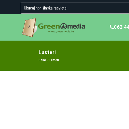
062 4
Lusteri
Home
/ Lusteri