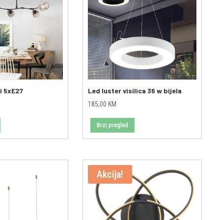
ni 5xE27
Led luster visilica 36 w bijela
185,00
KM
Brzi pregled
Akcija!