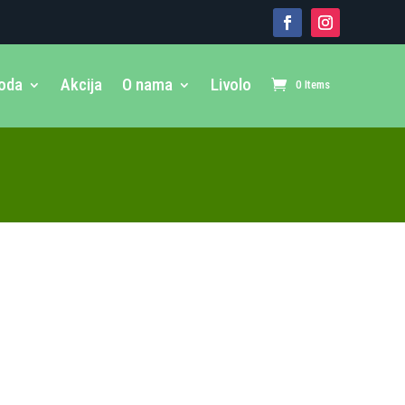
voda
Akcija
O nama
Livolo
0 Items