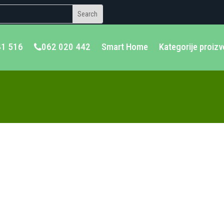
41 516
062 020 442
Smart Home
Kategorije proiz