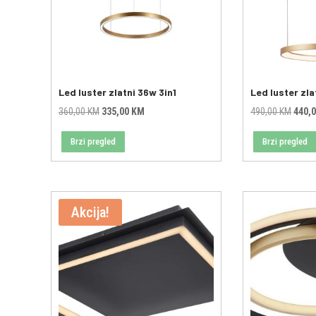
Led luster zlatni 36w 3in1
Led luster zl
Original
Current
Origin
360,00
KM
335,00
KM
490,00
KM
440,
price
price
price
Brzi pregled
Brzi pregled
was:
is:
was:
360,00 KM.
335,00 KM.
490,0
Akcija!