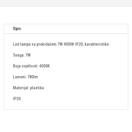
IP20
količina
Opis
Led lampa sa prekidačem 7W 4000K IP20, karakteristike:
Snaga: 7W
Boja svjetlosti: 4000K
Lumeni: 780lm
Materijal: plastika
IP20