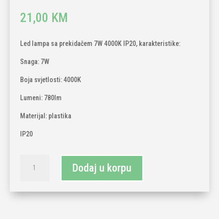
21,00
KM
Led lampa sa prekidačem 7W 4000K IP20, karakteristike:
Snaga: 7W
Boja svjetlosti: 4000K
Lumeni: 780lm
Materijal: plastika
IP20
Led
Dodaj u korpu
lampa
sa
prekidačem
7W
4000K