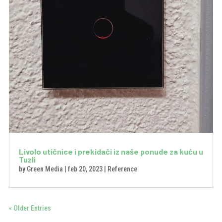
Livolo utičnice i prekidači iz naše ponude za kuću u
Tuzli
by
Green Media
|
feb 20, 2023
|
Reference
« Older Entries