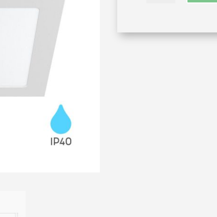
18W-
kvadrat
količina