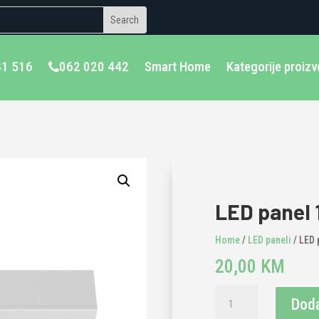
41 516
062 020 442
Smart Home
Kategorije proiz
LED panel 
Home
/
LED paneli
/ LED 
20,00
KM
LED
Doda
panel