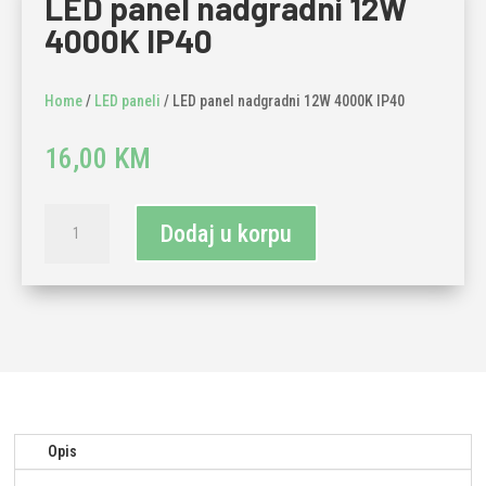
LED panel nadgradni 12W
4000K IP40
Home
/
LED paneli
/ LED panel nadgradni 12W 4000K IP40
16,00
KM
LED
Dodaj u korpu
panel
nadgradni
12W
4000K
IP40
količina
Opis