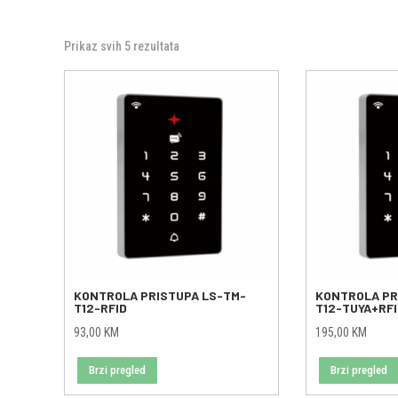
Prikaz svih 5 rezultata
KONTROLA PRISTUPA LS-TM-
KONTROLA PR
T12-RFID
T12-TUYA+RF
93,00
KM
195,00
KM
Brzi pregled
Brzi pregled