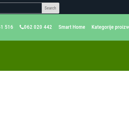
41 516
062 020 442
Smart Home
Kategorije proiz