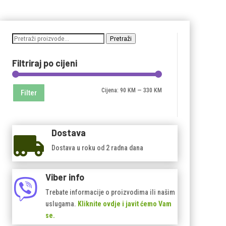
Pretraži:
Pretraži
Filtriraj po cijeni
Minimalna
Maksimalna
Cijena:
90 KM
—
330 KM
Filter
cijena
cijena
Dostava

Dostava u roku od 2 radna dana
Viber info

Trebate informacije o proizvodima ili našim
uslugama.
Kliknite ovdje i javit ćemo Vam
se.