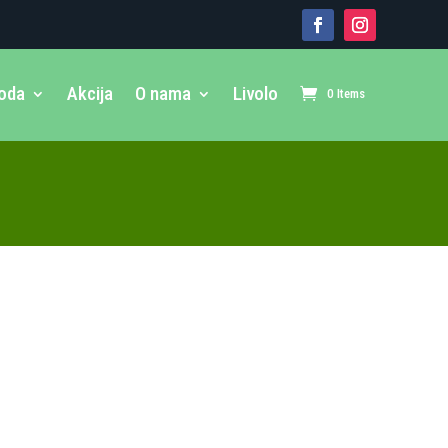
voda
Akcija
O nama
Livolo
0 Items