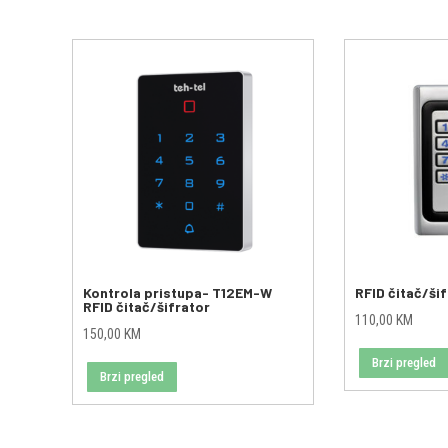
Kontrola pristupa- T12EM-W
RFID čitač/šif
RFID čitač/šifrator
110,00
KM
150,00
KM
Brzi pregled
Brzi pregled