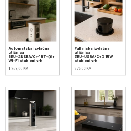
Automatska izvlačna
Full niska izvlačna
utičnica
utičnica
6EU+2USBA/C+4BT+QI+
3EU+USBA/C+QI15W
WI-FI stakleni vrh
stakleni vrh
1.269,00
KM
376,00
KM