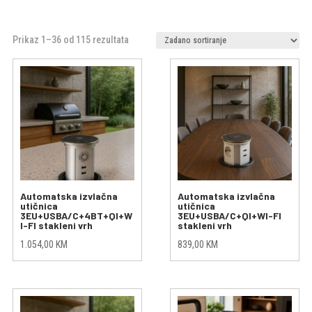
Prikaz 1–36 od 115 rezultata
Automatska izvlačna
Automatska izvlačna
utičnica
utičnica
3EU+USBA/C+4BT+QI+W
3EU+USBA/C+QI+WI-FI
I-FI stakleni vrh
stakleni vrh
1.054,00
KM
839,00
KM