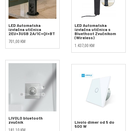
LED Automatska
LED Automatska
izvlačna utičnica
izvlačna utičnica s
2EU+3USB 2A/1C+QI+BT
Bluethoot Zvučnikom
(Wireless)
701,00
KM
1.437,00
KM
LIVOLO bluetooth
zvučnik
Livolo dimer od 5 do
500 W
181,10
KM