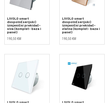
LIVOLO smart
LIVOLO smart
dvopolni(serijski)
dvopolni(serijski)
izmjenični prekidač-
izmjenični prekidač-
siva (komplet- baza i
zlatna (komplet- baza i
panel)
panel)
190,50
KM
190,50
KM
LIVOLO smart
LIVOLO smart
dvopolni(serijski)
dvopolni(serijski)
prekidač- bijela
prekidač- crna