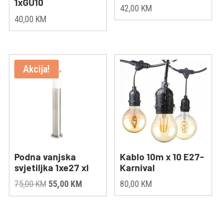
1xGU10
42,00
KM
40,00
KM
Akcija!
Podna vanjska
Kablo 10m x 10 E27-
svjetiljka 1xe27 xl
Karnival
Original
Current
75,00
KM
55,00
KM
80,00
KM
price
price
was:
is: