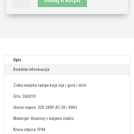
lampa
2xGU10-
antracit
količina
Opis
Dodatne informacije
Zidna vanjska lampa koja sija i gore i dole.
Grlo: 2xGU10
Ulazni napon: 220-240V AC 50 / 60Hz
Materijal: Aluminij + kaljeno staklo
Klasa otpora: IP44