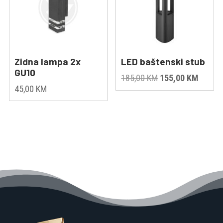
Zidna lampa 2x
LED baštenski stub
GU10
Original
Curren
185,00
KM
155,00
KM
45,00
KM
price
price
was:
is:
185,00 KM.
155,00