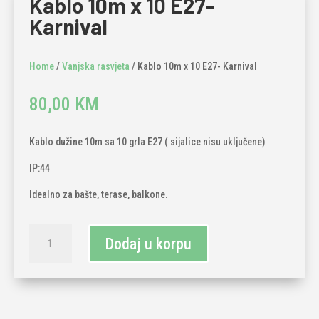
Kablo 10m x 10 E27-
Karnival
Home
/
Vanjska rasvjeta
/ Kablo 10m x 10 E27- Karnival
80,00
KM
Kablo dužine 10m sa 10 grla E27 ( sijalice nisu uključene)
IP:44
Idealno za bašte, terase, balkone.
Kablo
Dodaj u korpu
10m
x
10
E27-
Karnival