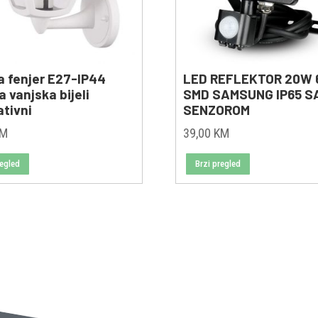
 fenjer E27-IP44
LED REFLEKTOR 20W 
a vanjska bijeli
SMD SAMSUNG IP65 S
ativni
SENZOROM
KM
39,00
KM
regled
Brzi pregled