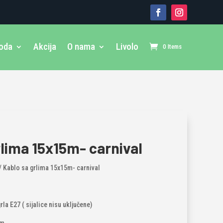
voda
Akcija
O nama
Livolo
0 Items
rlima 15x15m- carnival
/ Kablo sa grlima 15x15m- carnival
la E27 ( sijalice nisu uključene)