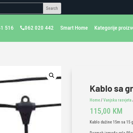
41 516
062 020 442
Smart Home
Kategorije proiz
Kablo sa g
Home
/
Vanjska rasvjeta
115,00
KM
Kablo dužine 15m sa 15 gr