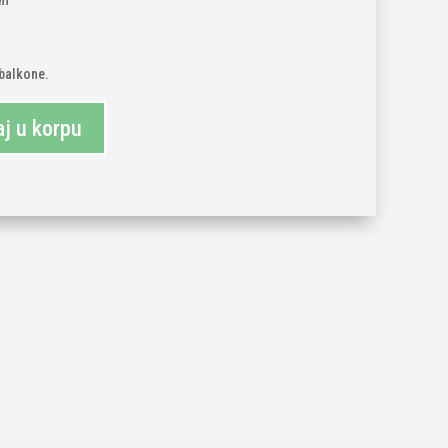
cm
 balkone.
j u korpu