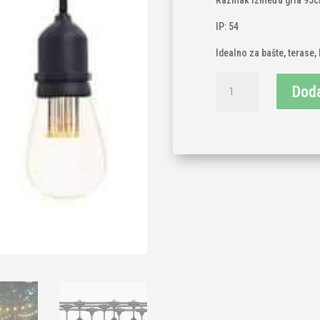
Razmak između grla 95
IP: 54
Idealno za bašte, terase,
Kablo
Doda
sa
grlima
15x15m-
carnival
količina