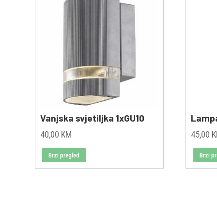
Vanjska svjetiljka 1xGU10
Lampa
40,00
KM
45,00
Brzi pregled
Brzi p