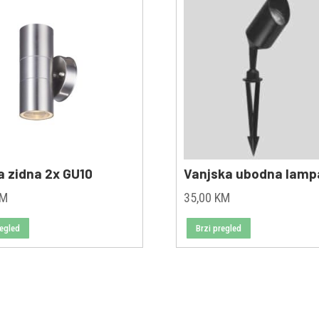
 zidna 2x GU10
Vanjska ubodna lamp
KM
35,00
KM
regled
Brzi pregled