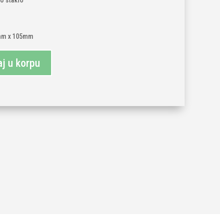
no staklo
mm x 105mm
j u korpu