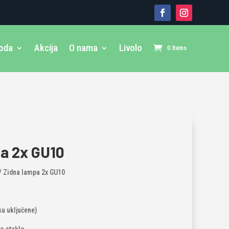
voda
Akcija
O nama
Livolo
0 Items
a 2x GU10
/ Zidna lampa 2x GU10
su uključene)