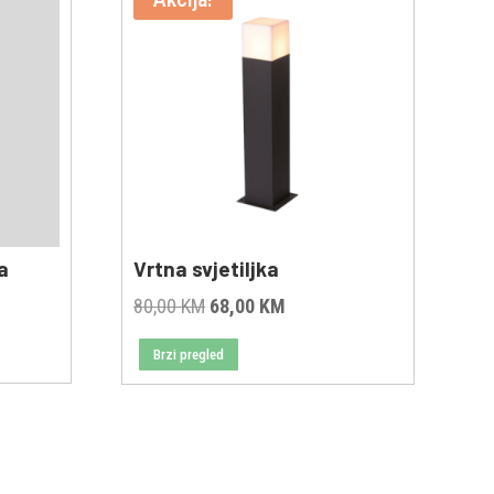
a
Vrtna svjetiljka
Original
Current
80,00
KM
68,00
KM
price
price
Brzi pregled
was:
is:
80,00 KM.
68,00 KM.