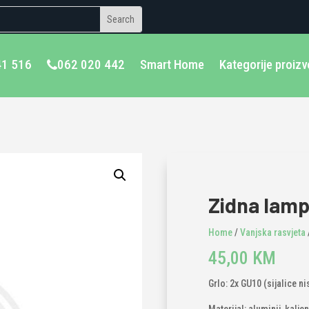
41 516
062 020 442
Smart Home
Kategorije proiz
Zidna lamp
Home
/
Vanjska rasvjeta
45,00
KM
Grlo: 2x GU10 (sijalice ni