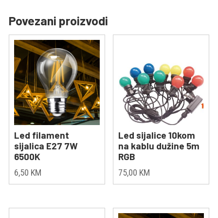
Povezani proizvodi
Led filament
Led sijalice 10kom
sijalica E27 7W
na kablu dužine 5m
6500K
RGB
6,50
KM
75,00
KM