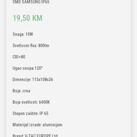
SMD SAMSUNG IP65
19,50
KM
Snaga: 10W
Svetlosni flux: 800lm
CRI>80
Ugao snopa:120°
Dimenzije: 115x108x26
Boja: crna
Boja svetlosti: 6400K
Stepen zaštite: IP 65
Materijal izrade: aluminijum
Brend: V-TAC EUROPE Ltd.