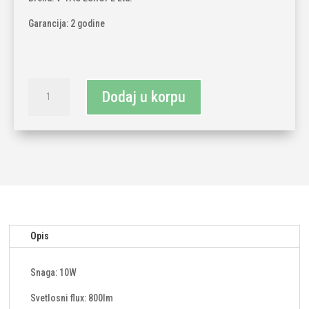
Garancija: 2 godine
LED
Dodaj u korpu
REFLEKTOR
10W
6400K
SMD
SAMSUNG
IP65
količina
Opis
Snaga: 10W
Svetlosni flux: 800lm