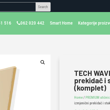
41 516
062 020 442
Smart Home
Kategorije proiz
TECH WAVE 
prekidač i 
(komplet)
Home
/
PREMIUM utičnice
izmjenični prekidač i sta