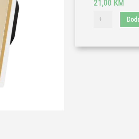
21,00
KM
TECH
Doda
WAVE
jednopolni
izmjenični
prekidač
i
stakleni
okvir-
zlatna
(komplet)
količina