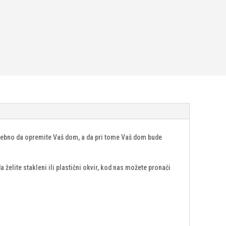
otrebno da opremite Vaš dom, a da pri tome Vaš dom bude
želite stakleni ili plastični okvir, kod nas možete pronaći