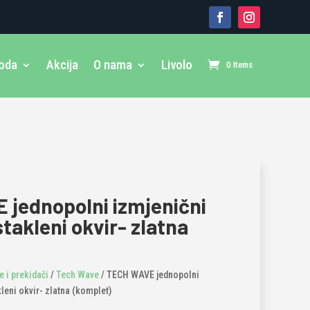
voda
Akcija
O nama
Livolo
0 Items
jednopolni izmjenični
stakleni okvir- zlatna
 i prekidači
/
Tech Wave
/ TECH WAVE jednopolni
kleni okvir- zlatna (komplet)