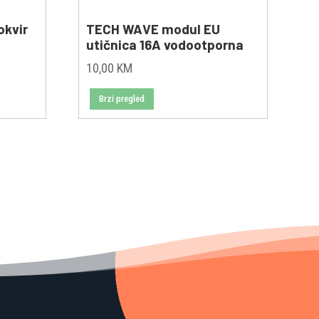
okvir
TECH WAVE modul EU
utičnica 16A vodootporna
10,00
KM
Brzi pregled