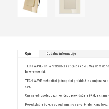
Opis
Dodatne informacije
TECH WAVE- linija prekidača i utičnica koje u Vaš dom dono
bezvremenski.
TECH WAVE mehanički jednopolni prekidač je zamjena za običn
sve.
Cijena jednopolnog izmjeničnog prekidača je 9KM, a cijena ok
Pored zlatne boje, u ponudi imamo i sivu, bijelu i crnu boju.