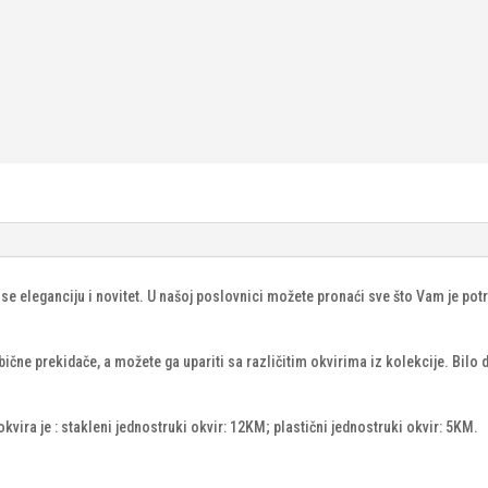
se eleganciju i novitet. U našoj poslovnici možete pronaći sve što Vam je p
e prekidače, a možete ga upariti sa različitim okvirima iz kolekcije. Bilo da 
vira je : stakleni jednostruki okvir: 12KM; plastični jednostruki okvir: 5KM.