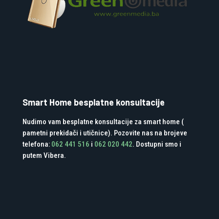
Smart Home besplatne konsultacije
Nudimo vam besplatne konsultacije za smart home (
pametni prekidači i utičnice). Pozovite nas na brojeve
telefona:
062 441 516
i
062 020 442
. Dostupni smo i
putem Vibera.