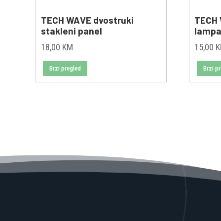
TECH WAVE dvostruki
TECH 
stakleni panel
lamp
18,00
KM
15,00
Brzi pregled
Brzi p