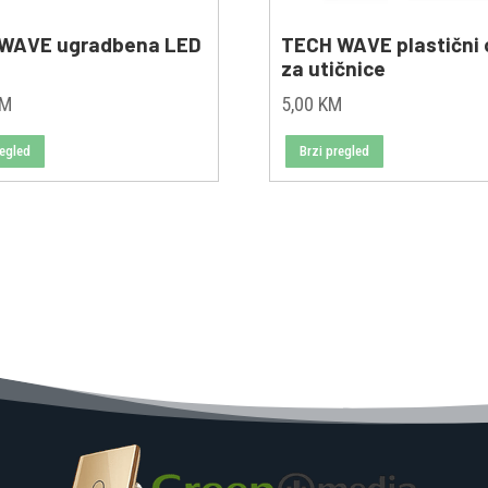
WAVE ugradbena LED
TECH WAVE plastični 
a
za utičnice
KM
5,00
KM
regled
Brzi pregled