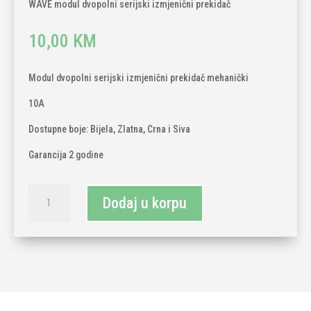
WAVE modul dvopolni serijski izmjenični prekidač
10,00
KM
Modul dvopolni serijski izmjenični prekidač mehanički
10A
Dostupne boje: Bijela, Zlatna, Crna i Siva
Garancija 2 godine
TECH
Dodaj u korpu
WAVE
modul
dvopolni
serijski
izmjenični
prekidač
količina