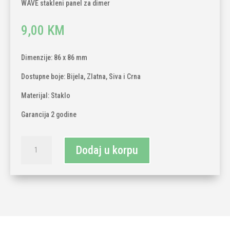
WAVE stakleni panel za dimer
9,00
KM
Dimenzije: 86 x 86 mm
Dostupne boje: Bijela, Zlatna, Siva i Crna
Materijal: Staklo
Garancija 2 godine
TECH
Dodaj u korpu
WAVE
stakleni
panel
za
dimer
količina