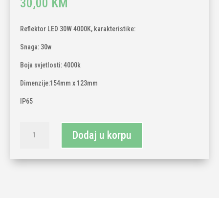
30,00
KM
Reflektor LED 30W 4000K, karakteristike:
Snaga: 30w
Boja svjetlosti: 4000k
Dimenzije:154mm x 123mm
IP65
Reflektor
Dodaj u korpu
LED
30W
4000K
količina