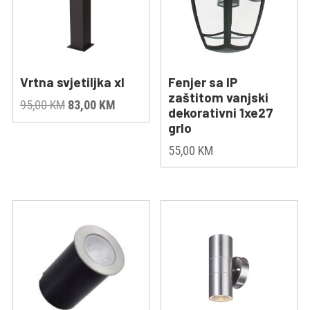
Vrtna svjetiljka xl
Fenjer sa IP
zaštitom vanjski
Original
Current
95,00
KM
83,00
KM
dekorativni 1xe27
price
price
grlo
was:
is:
55,00
KM
95,00 KM.
83,00 KM.