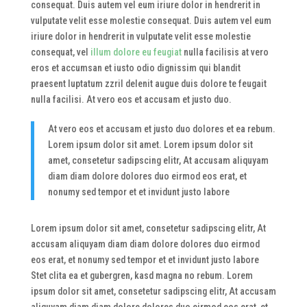
consequat. Duis autem vel eum iriure dolor in hendrerit in
vulputate velit esse molestie consequat. Duis autem vel eum
iriure dolor in hendrerit in vulputate velit esse molestie
consequat, vel
illum dolore eu feugiat
nulla facilisis at vero
eros et accumsan et iusto odio dignissim qui blandit
praesent luptatum zzril delenit augue duis dolore te feugait
nulla facilisi. At vero eos et accusam et justo duo.
At vero eos et accusam et justo duo dolores et ea rebum.
Lorem ipsum dolor sit amet. Lorem ipsum dolor sit
amet, consetetur sadipscing elitr, At accusam aliquyam
diam diam dolore dolores duo eirmod eos erat, et
nonumy sed tempor et et invidunt justo labore
Lorem ipsum dolor sit amet, consetetur sadipscing elitr, At
accusam aliquyam diam diam dolore dolores duo eirmod
eos erat, et nonumy sed tempor et et invidunt justo labore
Stet clita ea et gubergren, kasd magna no rebum. Lorem
ipsum dolor sit amet, consetetur sadipscing elitr, At accusam
aliquyam diam diam dolore dolores duo eirmod eos erat, et