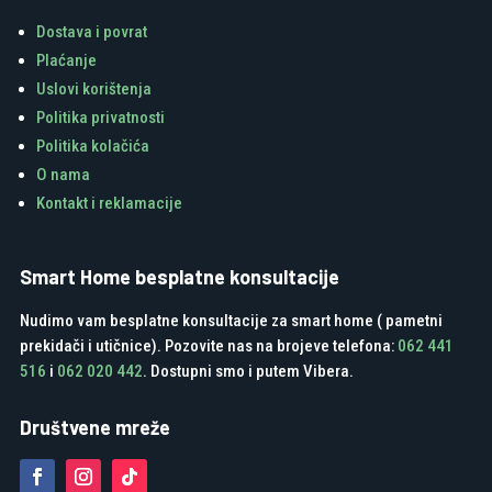
Dostava i povrat
Plaćanje
Uslovi korištenja
Politika privatnosti
Politika kolačića
O nama
Kontakt i reklamacije
Smart Home besplatne konsultacije
Nudimo vam besplatne konsultacije za smart home ( pametni
prekidači i utičnice). Pozovite nas na brojeve telefona:
062 441
516
i
062 020 442
. Dostupni smo i putem Vibera.
Društvene mreže