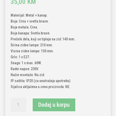
35,00
KM
Materijal: Metal + kanap.
Boja: Crna + svetla braon.
Boja metala: Crna.
Boja kanapa: Svetla braon.
Prečnik dela, koji se tipluje na zid: 140 mm.
Širina zidne lampe: 210 mm.
Visina zidne lampe: 150 mm.
Grlo: 1 x E27.
Snaga: 1 x max. 60W.
Radni napon: 230V.
Način montaže: Na zid.
IP zaštita: IP20 (za unutrašnju upotrebu).
Sijalica uključena u cenu proizvoda: NE.
Zidna
Dodaj u korpu
lampa
1xE27