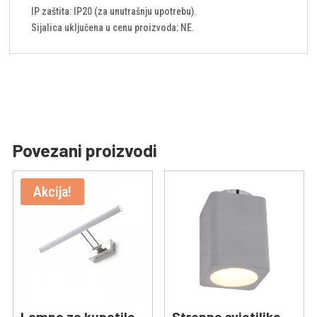
IP zaštita: IP20 (za unutrašnju upotrebu).
Sijalica uključena u cenu proizvoda: NE.
Povezani proizvodi
Akcija!
Lampa za kupatilo
Stropna svjetiljka