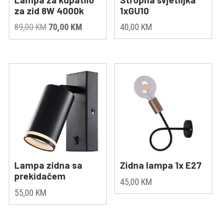
za zid 8W 4000k
1xGU10
Original
Current
89,00
KM
70,00
KM
40,00
KM
price
price
was:
is:
89,00 KM.
70,00 KM.
Lampa zidna sa
Zidna lampa 1x E27
prekidačem
45,00
KM
55,00
KM