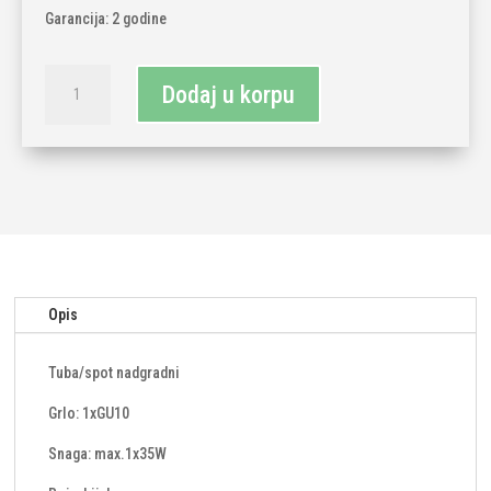
Garancija: 2 godine
Tuba
Dodaj u korpu
sa
GU10
grlom
količina
Opis
Tuba/spot nadgradni
Grlo: 1xGU10
Snaga: max.1x35W