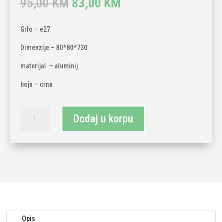
Original
Current
95,00
KM
83,00
KM
price
price
was:
is:
Grlo – e27
95,00 KM.
83,00 KM.
Dimenzije – 80*80*730
materijal – aluminij
boja – crna
Vrtna
Dodaj u korpu
svjetiljka
xl
količina
Opis