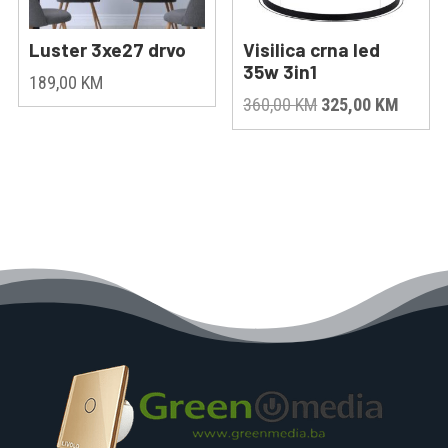
Luster 3xe27 drvo
Visilica crna led
35w 3in1
189,00
KM
Original
Curren
360,00
KM
325,00
KM
price
price
was:
is:
360,00 KM.
325,00