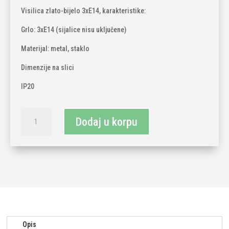
Visilica zlato-bijelo 3xE14, karakteristike:
Grlo: 3xE14 (sijalice nisu uključene)
Materijal: metal, staklo
Dimenzije na slici
IP20
Visilica
Dodaj u korpu
zlato-
bijelo
3xE14
količina
Opis