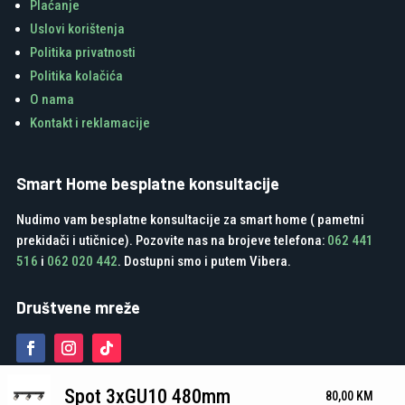
Plaćanje
Uslovi korištenja
Politika privatnosti
Politika kolačića
O nama
Kontakt i reklamacije
Smart Home besplatne konsultacije
Nudimo vam besplatne konsultacije za smart home ( pametni
prekidači i utičnice). Pozovite nas na brojeve telefona:
062 441
516
i
062 020 442
. Dostupni smo i putem Vibera.
Društvene mreže
Spot 3xGU10 480mm
80,00
KM