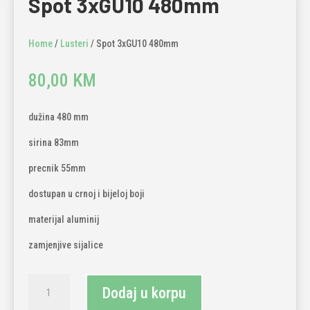
Spot 3xGU10 480mm
Home
/
Lusteri
/ Spot 3xGU10 480mm
80,00
KM
dužina 480 mm
sirina 83mm
precnik 55mm
dostupan u crnoj i bijeloj boji
materijal aluminij
zamjenjive sijalice
Spot
Dodaj u korpu
3xGU10