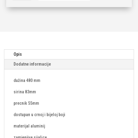
480mm
količina
Opis
Dodatne informacije
dužina 480 mm
sirina 83mm
precnik 55mm
dostupan u crnoj i bijeloj boji
materijal aluminij
zamjenjive sijalice