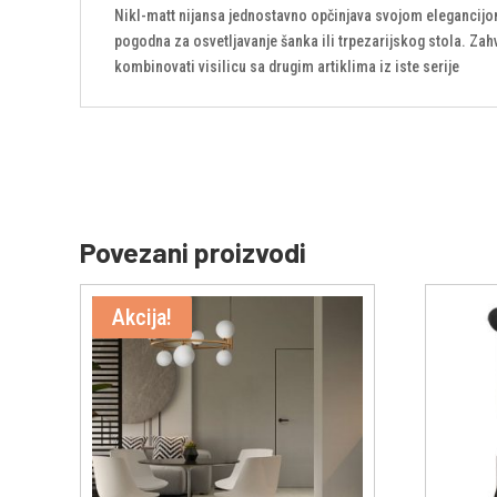
Nikl-matt nijansa jednostavno opčinjava svojom elegancijom
pogodna za osvetljavanje šanka ili trpezarijskog stola. Zahv
kombinovati visilicu sa drugim artiklima iz iste serije
Povezani proizvodi
Akcija!