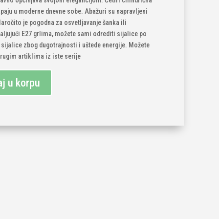
tavno opčinjava svojom elegancijom. Četiri cilindrična
paju u moderne dnevne sobe. Abažuri su napravljeni
aročito je pogodna za osvetljavanje šanka ili
aljujući E27 grlima, možete sami odrediti sijalice po
sijalice zbog dugotrajnosti i uštede energije. Možete
rugim artiklima iz iste serije
j u korpu