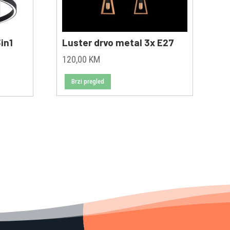
in1
Luster drvo metal 3x E27
ent
120,00
KM
e
Brzi pregled
00 KM.