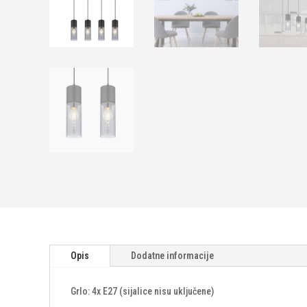
Opis
Dodatne informacije
Grlo: 4x E27 (sijalice nisu uključene)