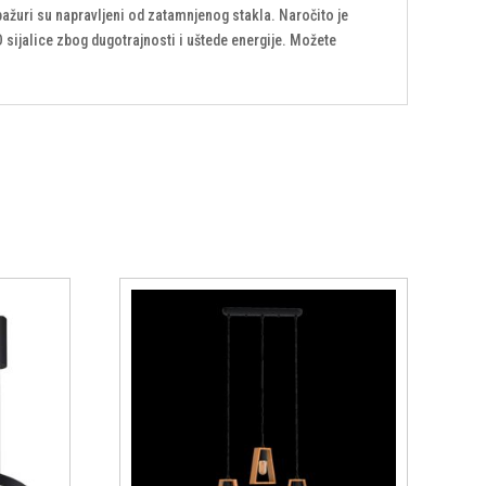
ažuri su napravljeni od zatamnjenog stakla. Naročito je
 sijalice zbog dugotrajnosti i uštede energije. Možete