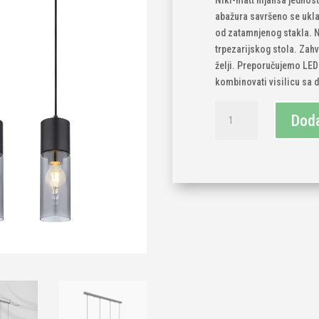
Nikl-matt nijansa jednos
abažura savršeno se ukla
od zatamnjenog stakla. N
trpezarijskog stola. Zahv
želji. Preporučujemo LED 
kombinovati visilicu sa d
Visilica
Doda
4x
E27
količina