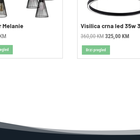
r Melanie
Visilica crna led 35w 3
Original
Curr
KM
360,00
KM
325,00
KM
price
pric
regled
Brzi pregled
was:
is:
360,00 KM.
325,