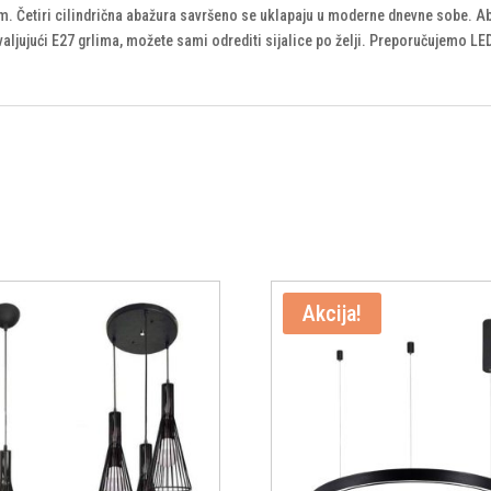
. Četiri cilindrična abažura savršeno se uklapaju u moderne dnevne sobe. Ab
aljujući E27 grlima, možete sami odrediti sijalice po želji. Preporučujemo LED
Akcija!