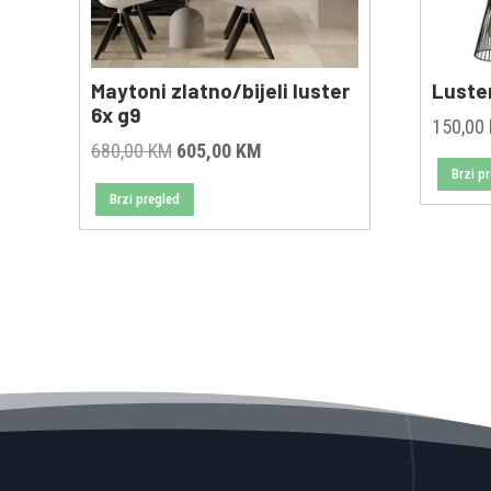
Maytoni zlatno/bijeli luster
Luste
6x g9
150,00
Original
Current
680,00
KM
605,00
KM
Brzi p
price
price
Brzi pregled
was:
is:
680,00 KM.
605,00 KM.