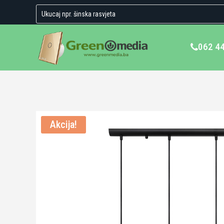
062 4
Akcija!