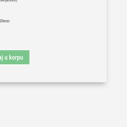
 uključene)
1200mm
j u korpu