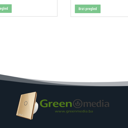
price
price
regled
Brzi pregled
was:
is:
40,00 KM.
25,00 