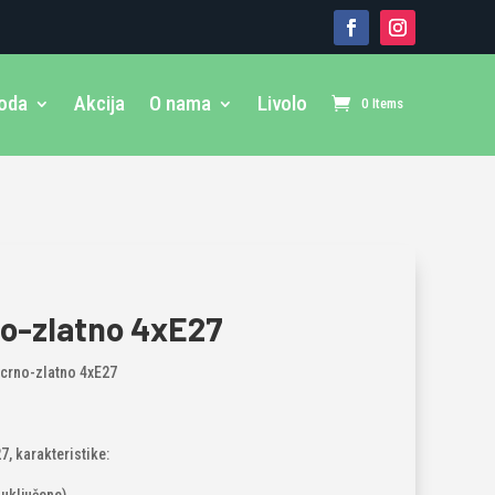
voda
Akcija
O nama
Livolo
0 Items
rno-zlatno 4xE27
 crno-zlatno 4xE27
7, karakteristike: