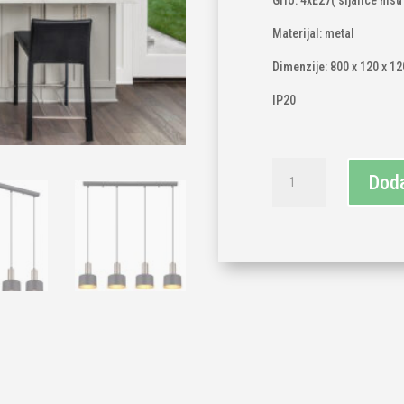
Grlo: 4xE27( sijalice nisu
Materijal: metal
Dimenzije: 800 x 120 x 
IP20
Viislica
Doda
crno-
zlatno
4xE27
količina