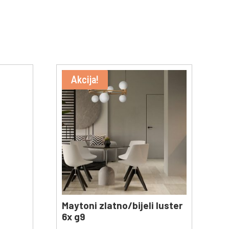
Akcija!
Maytoni zlatno/bijeli luster
6x g9
t