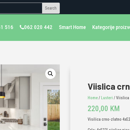
41 516
062 020 442
Smart Home
Kategorije proiz
Viislica c
Home
/
Lusteri
/ Viislica
220,00
KM
Visilica crno-zlatno 4xE2