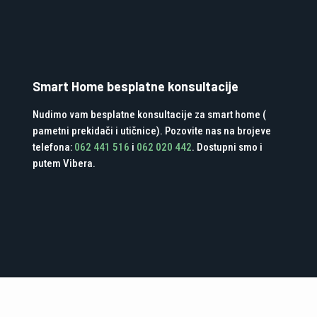
Smart Home besplatne konsultacije
Nudimo vam besplatne konsultacije za smart home (
pametni prekidači i utičnice). Pozovite nas na brojeve
telefona:
062 441 516
i
062 020 442
. Dostupni smo i
putem Vibera.
Green Media Tuzla d.o.o. - Developed by Digitalk Marketing Agencija