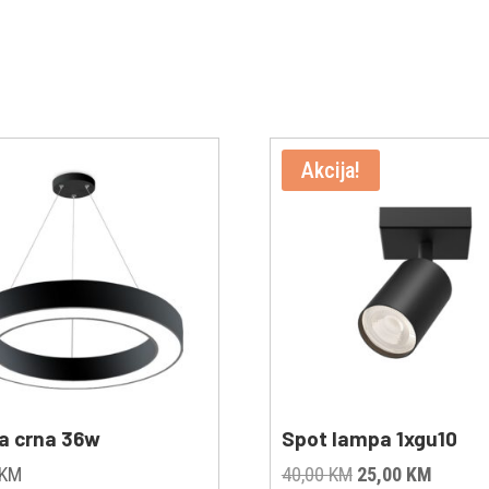
Akcija!
ca crna 36w
Spot lampa 1xgu10
Original
Curren
KM
40,00
KM
25,00
KM