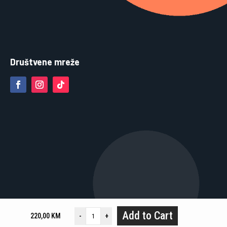
Društvene mreže
Add to Cart
220,00
KM
-
+