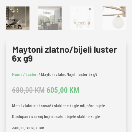
Maytoni zlatno/bijeli luster
6x g9
Home
/
Lusteri
/ Maytoni zlatno/bijeli luster 6x g9
Original
Current
680,00
KM
605,00
KM
price
price
was:
is:
Metal zlatni mat nosač i staklene kugle mliječno bijele
680,00 KM.
605,00 KM.
Dostupan i u crnoj boji nosača i bijele staklne kugle
zamjenjive sijalice