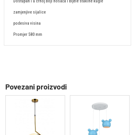
Dostupan i u crnoj boji nosača i bijele staklne kugle
zamjenjive sijalice
podesiva visina
Promjer 580 mm
Povezani proizvodi