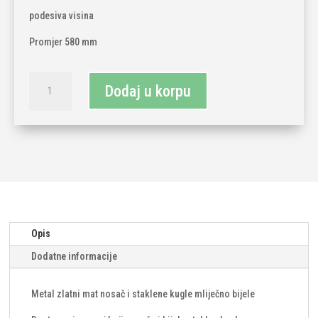
podesiva visina
Promjer 580 mm
Maytoni
Dodaj u korpu
zlatno/bijeli
luster
6x
g9
količina
Opis
Dodatne informacije
Metal zlatni mat nosač i staklene kugle mliječno bijele