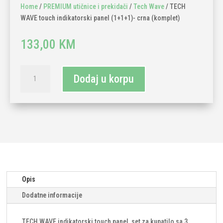
Home
/
PREMIUM utičnice i prekidači
/
Tech Wave
/ TECH
WAVE touch indikatorski panel (1+1+1)- crna (komplet)
133,00
KM
TECH
Dodaj u korpu
WAVE
touch
indikatorski
panel
(1+1+1)-
crna
(komplet)
količina
Opis
Dodatne informacije
TECH WAVE indikatorski touch panel, set za kupatilo sa 3