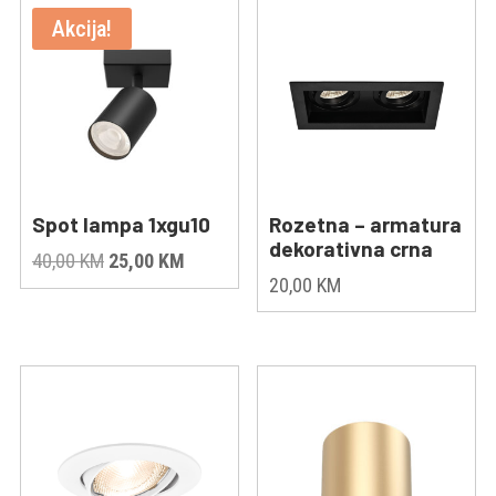
Akcija!
Spot lampa 1xgu10
Rozetna – armatura
dekorativna crna
Original
Current
40,00
KM
25,00
KM
20,00
KM
price
price
was:
is:
40,00 KM.
25,00 KM.