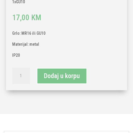
1xGU10
17,00
KM
Grlo: MR16 ili GU10
Materijal: metal
IP20
Rozetna
Dodaj u korpu
crna/
zlatna
1xGU10
količina