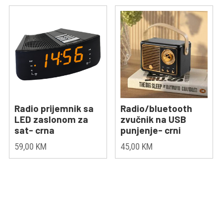
Radio prijemnik sa
Radio/bluetooth
LED zaslonom za
zvučnik na USB
sat- crna
punjenje- crni
59,00
KM
45,00
KM