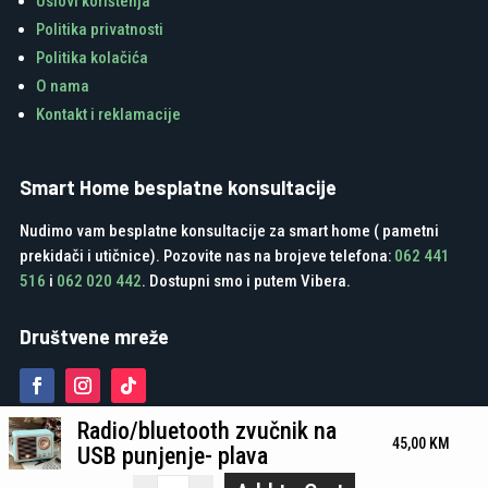
Uslovi korištenja
Politika privatnosti
Politika kolačića
O nama
Kontakt i reklamacije
Smart Home besplatne konsultacije
Nudimo vam besplatne konsultacije za smart home ( pametni
prekidači i utičnice). Pozovite nas na brojeve telefona:
062 441
516
i
062 020 442
. Dostupni smo i putem Vibera.
Društvene mreže
Radio/bluetooth zvučnik na
45,00
KM
USB punjenje- plava