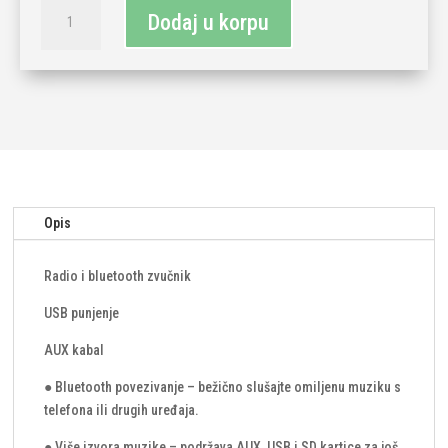
Radio/bluetooth
Dodaj u korpu
zvučnik
na
USB
punjenje-
plava
količina
Opis
Radio i bluetooth zvučnik
USB punjenje
AUX kabal
● Bluetooth povezivanje – bežično slušajte omiljenu muziku s
telefona ili drugih uređaja.
● Više izvora muzike – podržava AUX, USB i SD kartice za još