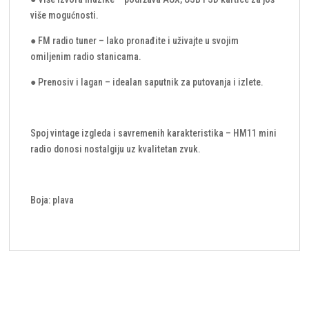
više mogućnosti.
● FM radio tuner – lako pronađite i uživajte u svojim
omiljenim radio stanicama.
● Prenosiv i lagan – idealan saputnik za putovanja i izlete.
Spoj vintage izgleda i savremenih karakteristika – HM11 mini
radio donosi nostalgiju uz kvalitetan zvuk.
Boja: plava