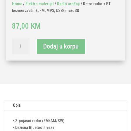
Home
/
Elektro materijal
/
Radio uređaji
/ Retro radio + BT
bežični zvučnik, FM, MP3, USB/microSD
87,00
KM
Retro
Dodaj u korpu
radio
+
BT
bežični
zvučnik,
FM,
MP3,
USB/microSD
količina
Opis
• 3-pojasni radio (FM/AM/SW)
• bežična Bluetooth veza