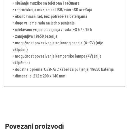
• slušanje muzike sa telefona i računara
• reprodukcija muzike sa USB/microSD uređaja
• ekonomičan rad, bez potrebe za baterijama
• dugo vrijeme rada na jedno punjenje
• očekivano vrijeme punjenja / rada: ~3 h / ~15 h
• zamjenjiva 18650 baterija
• mogućnost povezivanja solarnog panela (6–9V) (nije
uključen)
• mogućnost povezivanja kamperske lampe (4V) (nije
uključena)
• dodatna oprema: USB-A/C kabel za punjenje, 18650 baterija
• dimenzije: 212 x 200 x 140 mm
Povezani proizvodi