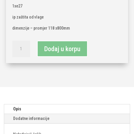
1xe27
ip zaštita od vlage
dimenzije – promjer 118 x800mm
Podna
Dodaj u korpu
vanjska
svjetiljka
1xe27
xl
količina
Opis
Dodatne informacije