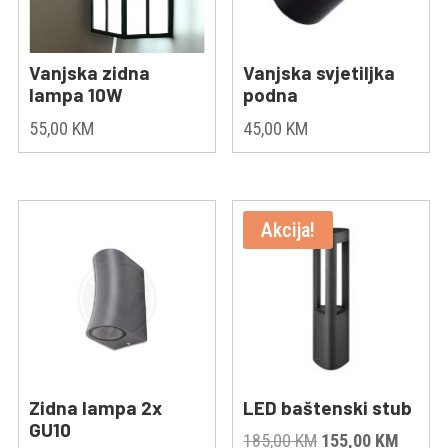
Vanjska zidna
Vanjska svjetiljka
lampa 10W
podna
55,00
KM
45,00
KM
Akcija!
Zidna lampa 2x
LED baštenski stub
GU10
Original
Curren
185,00
KM
155,00
KM