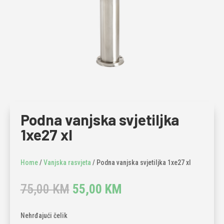
Podna vanjska svjetiljka
1xe27 xl
Home
/
Vanjska rasvjeta
/ Podna vanjska svjetiljka 1xe27 xl
Original
Current
75,00
KM
55,00
KM
price
price
was:
is:
Nehrđajući čelik
75,00 KM.
55,00 KM.