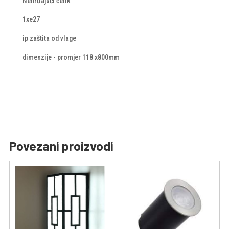
Nehrđajući čelik
1xe27
ip zaštita od vlage
dimenzije - promjer 118 x800mm
Povezani proizvodi