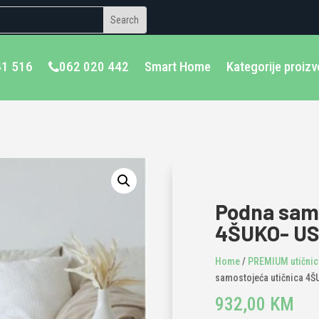
41 516
062 020 442
Smart Home
Kategorije proiz
Podna samo
4ŠUKO- U
Home
/
PREMIUM utičnice
samostojeća utičnica 4
932,00
KM