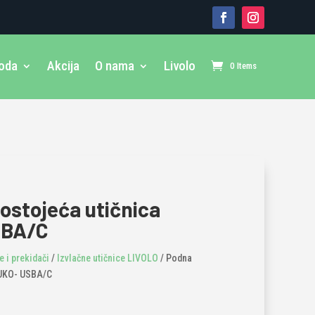
voda
Akcija
O nama
Livolo
0 Items
stojeća utičnica
SBA/C
 i prekidači
/
Izvlačne utičnice LIVOLO
/ Podna
ŠUKO- USBA/C