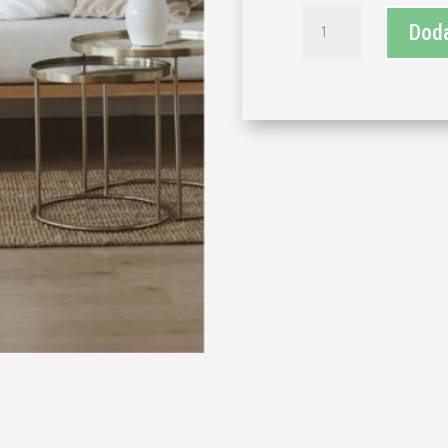
Podna
Doda
samostojeća
utičnica
4ŠUKO-
USBA/C
količina