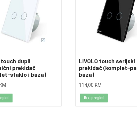
 touch dupli
LIVOLO touch serijski
nični prekidač
prekidač (komplet-pan
et-staklo i baza)
baza)
KM
114,00
KM
regled
Brzi pregled