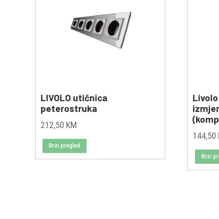
LIVOLO utičnica
Livolo
peterostruka
izmje
(kompl
212,50
KM
144,50
Brzi pregled
Brzi p