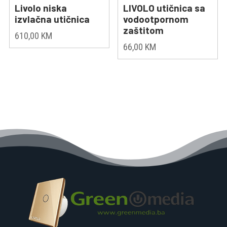
Livolo niska
LIVOLO utičnica sa
izvlačna utičnica
vodootpornom
zaštitom
610,00
KM
66,00
KM