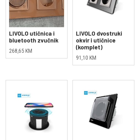
LIVOLO utičnica i
LIVOLO dvostruki
bluetooth zvučnik
okvir i utičnice
(komplet)
268,65
KM
91,10
KM