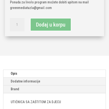
Ponudu za livolo program možete dobiti upitom na mail
greenmediatuzla@gmail.com
LIVOLO
Dodaj u korpu
utičnica
(komplet-
utičnica
i
okvir)
količina
Opis
Dodatne informacije
Brand
UTIČNICA SA ZAŠTITOM ZA DJECU