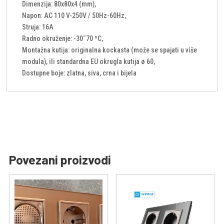
Dimenzija: 80x80x4 (mm),
Napon: AC 110 V-250V / 50Hz-60Hz,
Struja: 16A
Radno okruženje: -30˜70 ºC,
Montažna kutija: originalna kockasta (može se spajati u više
modula), ili standardna EU okrugla kutija ø 60,
Dostupne boje: zlatna, siva, crna i bijela
Povezani proizvodi