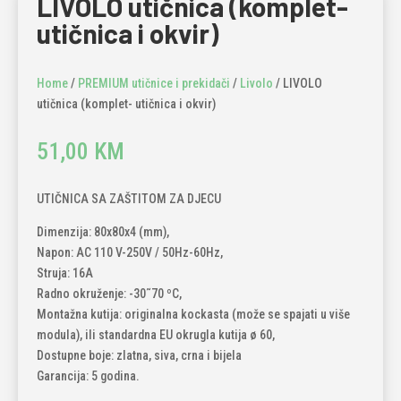
LIVOLO utičnica (komplet-
utičnica i okvir)
Home
/
PREMIUM utičnice i prekidači
/
Livolo
/ LIVOLO
utičnica (komplet- utičnica i okvir)
51,00
KM
UTIČNICA SA ZAŠTITOM ZA DJECU
Dimenzija: 80x80x4 (mm),
Napon: AC 110 V-250V / 50Hz-60Hz,
Struja: 16A
Radno okruženje: -30˜70 ºC,
Montažna kutija: originalna kockasta (može se spajati u više
modula), ili standardna EU okrugla kutija ø 60,
Dostupne boje: zlatna, siva, crna i bijela
Garancija: 5 godina.