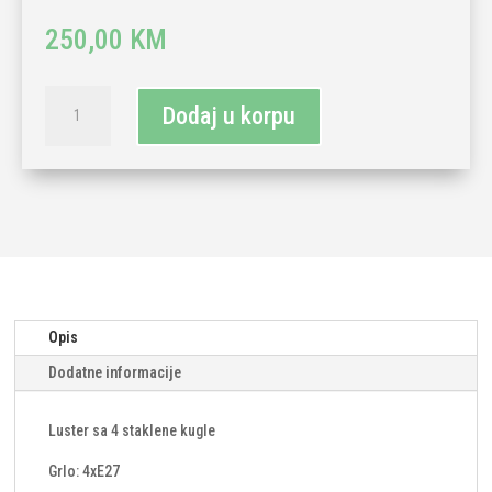
250,00
KM
Luster
Dodaj u korpu
sa
4
staklene
kugle
4xE27-
crna
količina
Opis
Dodatne informacije
Luster sa 4 staklene kugle
Grlo: 4xE27