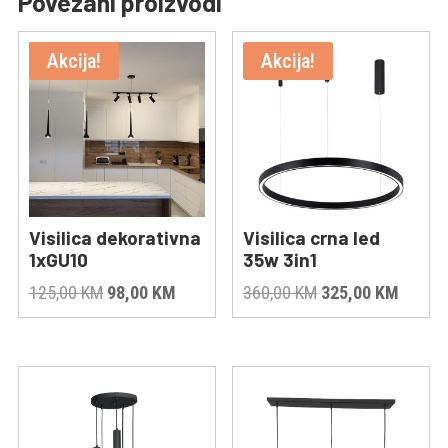
Povezani proizvodi
Akcija!
Akcija!
Visilica dekorativna
Visilica crna led
1xGU10
35w 3in1
Original
Current
Original
Curren
125,00
KM
98,00
KM
360,00
KM
325,00
KM
price
price
price
price
was:
is:
was:
is:
125,00 KM.
98,00 KM.
360,00 KM.
325,00