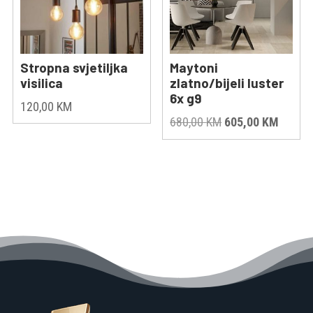
Stropna svjetiljka
Maytoni
visilica
zlatno/bijeli luster
6x g9
120,00
KM
Original
Curren
680,00
KM
605,00
KM
price
price
was:
is:
680,00 KM.
605,00