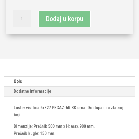
Luster
Dodaj u korpu
6xe27
staklo
metal
crni
količina
Opis
Dodatne informacije
Luster visilica 6xE27 PEGAZ-6R BK crna. Dostupan i u zlatnoj
boji
Dimenzije: Prečnik 500 mm x H: max.900 mm.
Prečnik kugle: 150 mm.