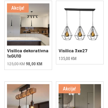
Akcija!
Visilica dekorativna
Visilica 3xe27
1xGU10
135,00
KM
Original
Current
125,00
KM
98,00
KM
price
price
was:
is:
125,00 KM.
98,00 KM.
Akcija!