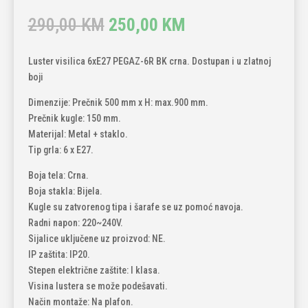
Original
Current
290,00
KM
250,00
KM
price
price
was:
is:
Luster visilica 6xE27 PEGAZ-6R BK crna. Dostupan i u zlatnoj
290,00 KM.
250,00 KM.
boji
Dimenzije: Prečnik 500 mm x H: max.900 mm.
Prečnik kugle: 150 mm.
Materijal: Metal + staklo.
Tip grla: 6 x E27.
Boja tela: Crna.
Boja stakla: Bijela.
Kugle su zatvorenog tipa i šarafe se uz pomoć navoja.
Radni napon: 220~240V.
Sijalice uključene uz proizvod: NE.
IP zaštita: IP20.
Stepen električne zaštite: I klasa.
Visina lustera se može podešavati.
Način montaže: Na plafon.