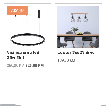
Akcija!
Visilica crna led
Luster 3xe27 drvo
35w 3in1
189,00
KM
Original
Current
360,00
KM
325,00
KM
price
price
was:
is:
360,00 KM.
325,00 KM.