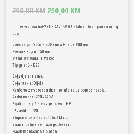
Original
Current
290,00
KM
250,00
KM
price
price
was:
is:
Luster visilica 6xE27 PEGAZ-6R BK zlatna. Dostupan i u crnoj
290,00 KM.
250,00 KM.
boji
Dimenzije: Prečnik 500 mm x H: max.900 mm.
Prečnik kugle: 150 mm.
Materijal: Metal + staklo.
Tip grla: 6 x E27.
Boja tijela: zlatna.
Boja stakla: Bijela.
Kugle su zatvorenog tipa i šarafe se uz pomoć navoja.
Radni napon: 220~240V.
Sijalice uključene uz proizvod: NE.
IP zaštita: IP20.
Stepen električne zaštite: I klasa.
Visina lustera se može podešavati.
Način montaže: Na plafon.