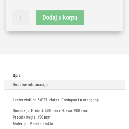
Luster
Dodaj u korpu
6xe27
staklo
metal
zlatni
količina
Opis
Dodatne informacije
Luster visilica 6xE27 zlatna. Dostupan i u crnoj boji
Dimenzije: Prečnik 500 mm x H: max.900 mm.
Prečnik kugle: 150 mm.
Materijal: Metal + staklo.