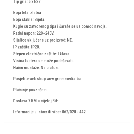
Tip grla: 6 x E27.
Boja tela: zlatna
Boja stakla: Bijela.
Kugle su zatvorenog tipa i šarafe se uz pomoć navoja.
Radni napon: 220~240V.
Sijalice uključene uz proizvod: NE.
IP zaštita: IP20.
Stepen električne zaštite: I klasa.
Visina lustera se može podešavati.
Način montaže: Na plafon.
Posjetite web shop www.greenmedia.ba
Plaćanje pouzećem
Dostava 7 KM u cijeloj BiH.
Informacije u inbox ili viber 062/020 - 442