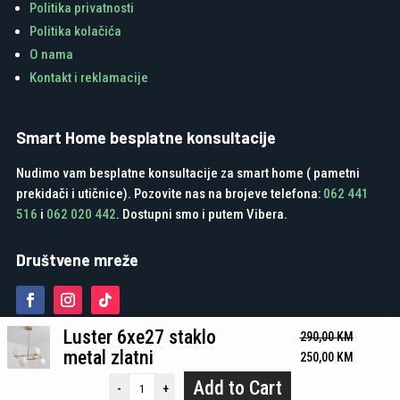
Politika privatnosti
Politika kolačića
O nama
Kontakt i reklamacije
Smart Home besplatne konsultacije
Nudimo vam besplatne konsultacije za smart home ( pametni
prekidači i utičnice). Pozovite nas na brojeve telefona:
062 441
516
i
062 020 442
. Dostupni smo i putem Vibera.
Društvene mreže
Luster 6xe27 staklo
290,00
KM
metal zlatni
Original
Current
250,00
KM
price
price
Add to Cart
-
+
Green Media Tuzla d.o.o. - Developed by Digitalk Marketing Agencija
was:
is: