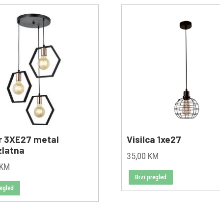
r 3XE27 metal
Visilca 1xe27
zlatna
35,00
KM
KM
Brzi pregled
regled