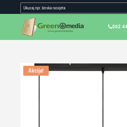
062 4
Akcija!