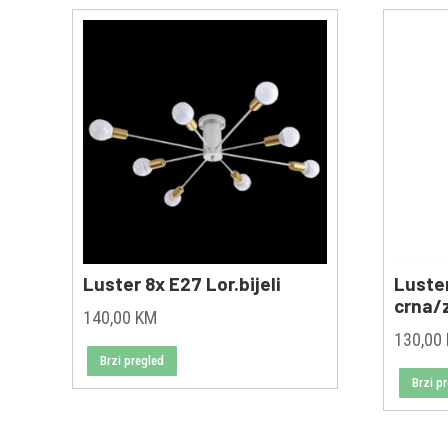
Luster 8x E27 Lor.bijeli
Luste
crna/
140,00
KM
130,00
Brzi pregled
Brzi p