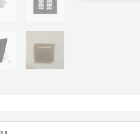
stakleni
okvir
(komplet)
količina
KVIR