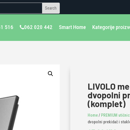
41 516
062 020 442
Smart Home
Kategorije proiz
LIVOLO meh
dvopolni pr
(komplet)
Home
/
PREMIUM utičnice
dvopolni prekidač i stakl