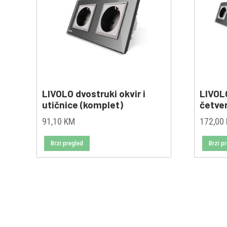
LIVOLO dvostruki okvir i
LIVOL
utičnice (komplet)
četve
91,10
KM
172,00
Brzi pregled
Brzi p