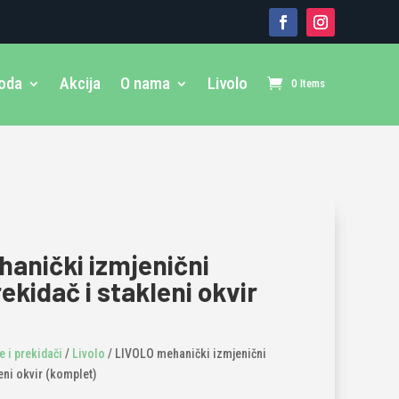
voda
Akcija
O nama
Livolo
0 Items
anički izmjenični
ekidač i stakleni okvir
 i prekidači
/
Livolo
/ LIVOLO mehanički izmjenični
eni okvir (komplet)