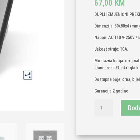
67,00
KM
DUPLI IZMJENIČNI PREK
Dimenzija: 80x80x4 (mm)
Napon: AC 110 V-250V / 
Jakost struje: 10A,
Montažna kutija: original
standardna EU okrugla kut
Dostupne boje: crna, bijel
Garancija 2 godine
LIVOLO
Doda
mehanički
izmjenični
dvopolni
prekidač
i