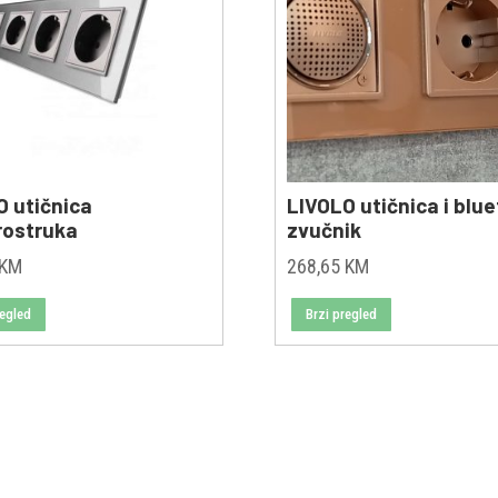
O utičnica
LIVOLO utičnica i blu
rostruka
zvučnik
KM
268,65
KM
regled
Brzi pregled