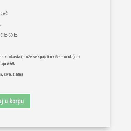
IDAČ
,
50Hz-60Hz,
na kockasta (može se spajati u više modula), ili
ija ø 60,
a, siva, zlatna
j u korpu