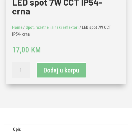
LED spot 7W CCT IP54-
crna
Home
/
Spot, rozetne i šinski reflektori
/ LED spot 7W CCT
IP54- crna
17,00
KM
LED
Dodaj u korpu
spot
7W
CCT
IP54-
crna
količina
Opis