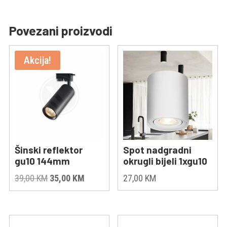
Povezani proizvodi
Akcija!
Šinski reflektor
Spot nadgradni
gu10 144mm
okrugli bijeli 1xgu10
Original
Current
39,00
KM
35,00
KM
27,00
KM
price
price
was:
is:
39,00 KM.
35,00 KM.