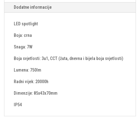
Dodatne informacije
LED spotlight
Boja: crna
Snaga: 7W
Boja svjetlosti: 3u1, CCT (žuta, dnevna i bijela boja svjetlosti)
Lumena: 750lm
Radni vijek: 20000h
Dimenzije: 85x43x70mm
IP54