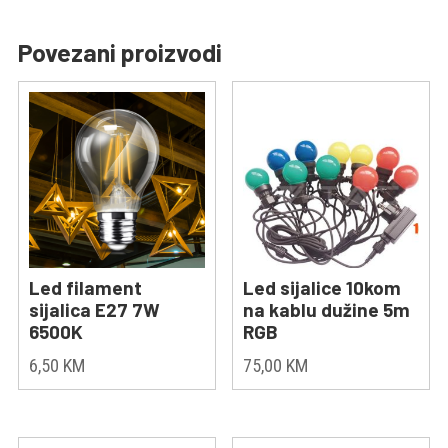
Povezani proizvodi
Led filament
Led sijalice 10kom
sijalica E27 7W
na kablu dužine 5m
6500K
RGB
6,50
KM
75,00
KM