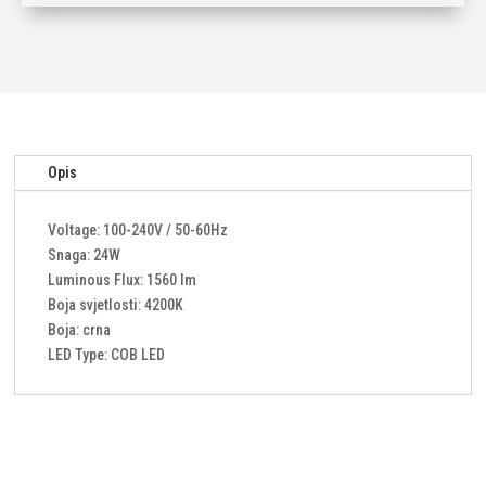
reflektor
24W
4000K
količina
Opis
Voltage: 100-240V / 50-60Hz
Snaga: 24W
Luminous Flux: 1560 lm
Boja svjetlosti: 4200K
Boja: crna
LED Type: COB LED