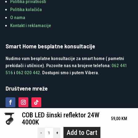
Politika privatnosti
Politika kolačića
O nama
Kontakt i reklamacije
Smart Home besplatne konsultacije
Nudimo vam besplatne konsultacije za smart home ( pametni
prekidači i utičnice). Pozovite nas na brojeve telefona:
062 441
516
i
062 020 442
. Dostupni smo i putem Vibera.
Društvene mreže
COB LED šinski reflektor 24W
59,00
KM
4000K
Add to Cart
-
+
Green Media Tuzla d.o.o. - Developed by Digitalk Marketing Agencija