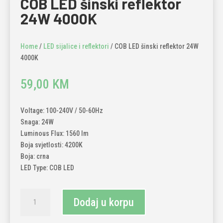
COB LED šinski reflektor
24W 4000K
Home
/
LED sijalice i reflektori
/ COB LED šinski reflektor 24W
4000K
59,00
KM
Voltage: 100-240V / 50-60Hz
Snaga: 24W
Luminous Flux: 1560 lm
Boja svjetlosti: 4200K
Boja: crna
LED Type: COB LED
COB
Dodaj u korpu
LED
šinski