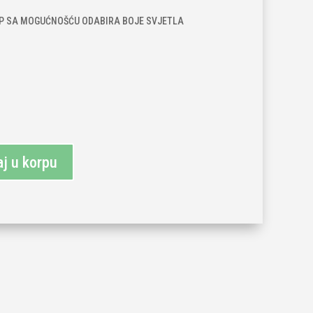
:
is:
00 KM.
55,00 KM.
IP SA MOGUĆNOŠĆU ODABIRA BOJE SVJETLA
j u korpu