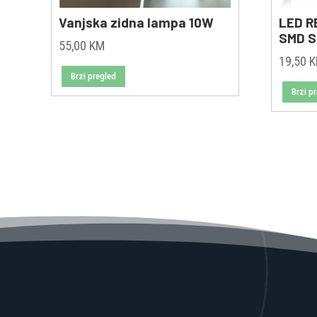
Vanjska zidna lampa 10W
LED R
SMD S
55,00
KM
19,50
Brzi pregled
Brzi p