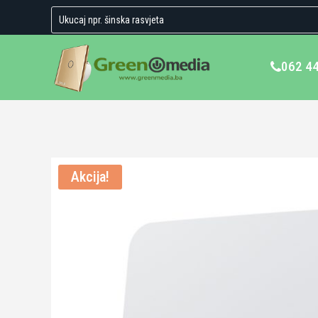
062 4
Akcija!