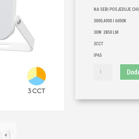
was
65,
NA SEBI POSJEDUJE CH
3000,4000 I 6000K
30W 2850 LM
3CCT
IP65
LED
Doda
BIJELI
REFLEKTOR
SA
SENZOROM
30W
količina