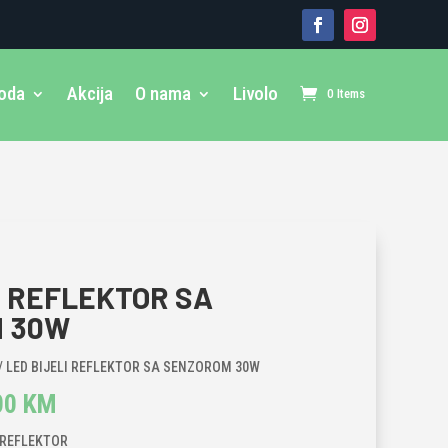
voda
Akcija
O nama
Livolo
0 Items
I REFLEKTOR SA
 30W
/ LED BIJELI REFLEKTOR SA SENZOROM 30W
inal
Current
00
KM
e
price
D REFLEKTOR