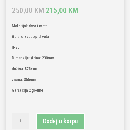
Original
Current
250,00
KM
215,00
KM
price
price
was:
is:
Materijal: drvo i metal
250,00 KM.
215,00 KM.
Boja: crna, boja drveta
IP20
Dimenzije: širina: 230mm
dužina: 825mm
visina: 355mm
Garancija 2 godine
Drvena
Dodaj u korpu
dekorativna
visilica