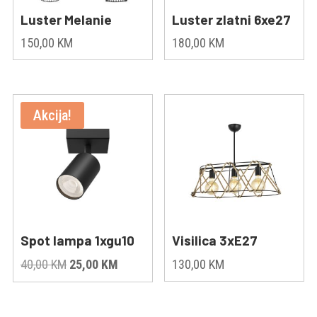
Luster Melanie
Luster zlatni 6xe27
150,00
KM
180,00
KM
Akcija!
Spot lampa 1xgu10
Visilica 3xE27
Original
Current
40,00
KM
25,00
KM
130,00
KM
price
price
was:
is: