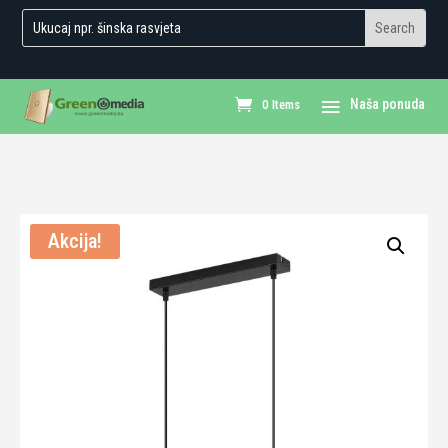
0 Items
Akcija!