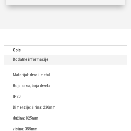
3xE27
količina
Opis
Dodatne informacije
Materijal: drvo i metal
Boja: crna, boja drveta
IP20
Dimenzije: širina: 230mm
dužina: 825mm
visina: 355mm