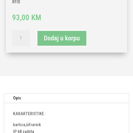
RFID
93,00
KM
KONTROLA
Dodaj u korpu
PRISTUPA
LS-
TM-
T12-
RFID
količina
Opis
KARAKTERISTIKE :
kartica,šifrarnik
IP 68 zaštita