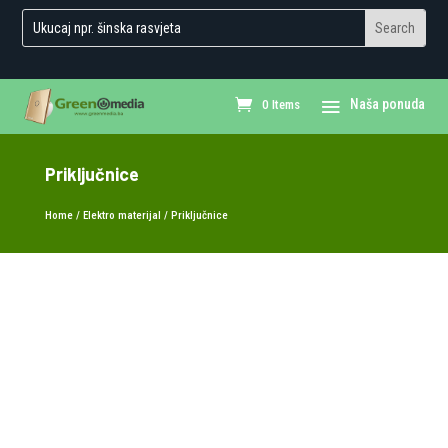
0 Items
Priključnice
Home
/
Elektro materijal
/ Priključnice