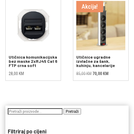
Akcija!
Utičnica komunikacijska
Utičnice ugradne
bez maske 2xRJ45 Cat 6
izvlačne za šank,
FTP crna soft
kuhinju, kancelarije
Original
Current
28,00
KM
85,00
KM
70,00
KM
price
price
was:
is:
85,00 KM.
70,00 KM.
Pretraži:
Pretraži
Filtriraj po cijeni