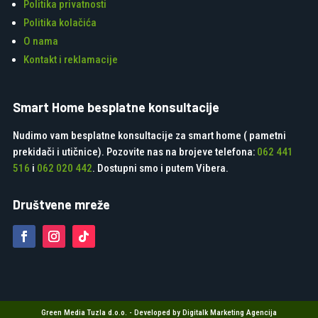
Politika privatnosti
Politika kolačića
O nama
Kontakt i reklamacije
Smart Home besplatne konsultacije
Nudimo vam besplatne konsultacije za smart home ( pametni
prekidači i utičnice). Pozovite nas na brojeve telefona:
062 441
516
i
062 020 442
. Dostupni smo i putem Vibera.
Društvene mreže
Green Media Tuzla d.o.o. - Developed by Digitalk Marketing Agencija