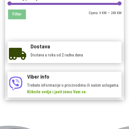
Mini
Maks
Cijena:
0 KM
—
240 KM
Filter
cijen
cijen
Dostava

Dostava u roku od 2 radna dana
Viber info

Trebate informacije o proizvodima ili našim uslugama.
Kliknite ovdje i javit ćemo Vam se.