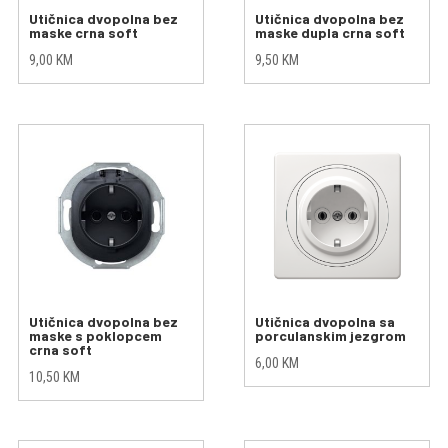
Utičnica dvopolna bez
Utičnica dvopolna bez
maske crna soft
maske dupla crna soft
9,00
KM
9,50
KM
Utičnica dvopolna bez
Utičnica dvopolna sa
maske s poklopcem
porculanskim jezgrom
crna soft
6,00
KM
10,50
KM