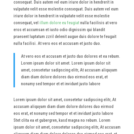
consequat. Duis autem vel eum iriure dolor in hendrerit in
vulputate velit esse molestie consequat. Duis autem vel eum
iriure dolor in hendrerit in vulputate velit esse molestie
consequat, vel
illum dolore eu feugiat
nulla facilisis at vero
eros et accumsan et iusto odio dignissim qui blandit
praesent luptatum zzril delenit augue duis dolore te feugait
nulla facilisi. At vero eos et accusam et justo duo.
At vero eos et accusam et justo duo dolores et ea rebum.
Lorem ipsum dolor sit amet. Lorem ipsum dolor sit
amet, consetetur sadipscing elitr, At accusam aliquyam
diam diam dolore dolores duo eirmod eos erat, et
nonumy sed tempor et et invidunt justo labore
Lorem ipsum dolor sit amet, consetetur sadipscing elitr, At
accusam aliquyam diam diam dolore dolores duo eirmod
eos erat, et nonumy sed tempor et et invidunt justo labore
Stet clita ea et gubergren, kasd magna no rebum. Lorem
ipsum dolor sit amet, consetetur sadipscing elitr, At accusam
aliquyam diam diam dolore dolores duo eirmod eos erat, et