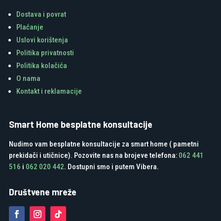
Dostava i povrat
Plaćanje
Uslovi korištenja
Politika privatnosti
Politika kolačića
O nama
Kontakt i reklamacije
Smart Home besplatne konsultacije
Nudimo vam besplatne konsultacije za smart home ( pametni
prekidači i utičnice). Pozovite nas na brojeve telefona:
062 441
516
i
062 020 442
. Dostupni smo i putem Vibera.
Društvene mreže