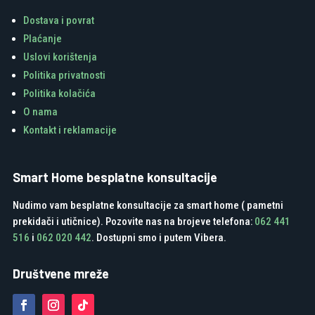
Dostava i povrat
Plaćanje
Uslovi korištenja
Politika privatnosti
Politika kolačića
O nama
Kontakt i reklamacije
Smart Home besplatne konsultacije
Nudimo vam besplatne konsultacije za smart home ( pametni
prekidači i utičnice). Pozovite nas na brojeve telefona:
062 441
516
i
062 020 442
. Dostupni smo i putem Vibera.
Društvene mreže