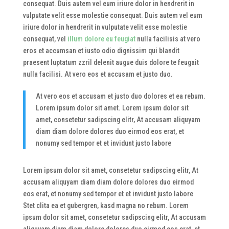
consequat. Duis autem vel eum iriure dolor in hendrerit in
vulputate velit esse molestie consequat. Duis autem vel eum
iriure dolor in hendrerit in vulputate velit esse molestie
consequat, vel
illum dolore eu feugiat
nulla facilisis at vero
eros et accumsan et iusto odio dignissim qui blandit
praesent luptatum zzril delenit augue duis dolore te feugait
nulla facilisi. At vero eos et accusam et justo duo.
At vero eos et accusam et justo duo dolores et ea rebum.
Lorem ipsum dolor sit amet. Lorem ipsum dolor sit
amet, consetetur sadipscing elitr, At accusam aliquyam
diam diam dolore dolores duo eirmod eos erat, et
nonumy sed tempor et et invidunt justo labore
Lorem ipsum dolor sit amet, consetetur sadipscing elitr, At
accusam aliquyam diam diam dolore dolores duo eirmod
eos erat, et nonumy sed tempor et et invidunt justo labore
Stet clita ea et gubergren, kasd magna no rebum. Lorem
ipsum dolor sit amet, consetetur sadipscing elitr, At accusam
aliquyam diam diam dolore dolores duo eirmod eos erat, et