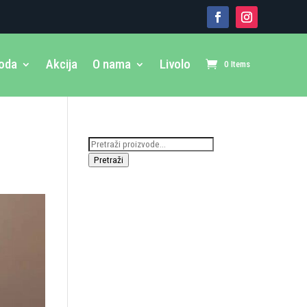
voda
Akcija
O nama
Livolo
0 Items
Pretraži:
Pretraži