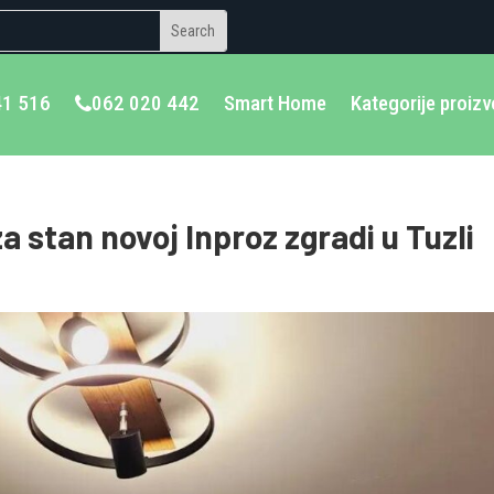
41 516
062 020 442
Smart Home
Kategorije proiz
za stan novoj Inproz zgradi u Tuzli