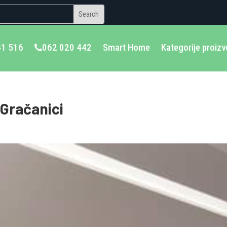
41 516
062 020 442
Smart Home
Kategorije proiz
 Gračanici