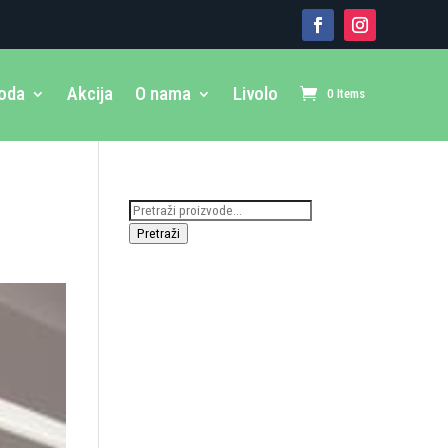
voda
Akcija
O nama
Livolo
0 Items
Pretraži:
Pretraži