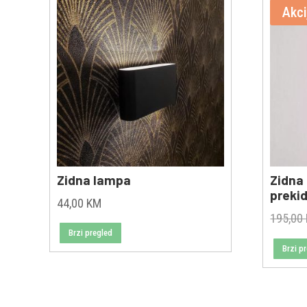
Akci
Zidna lampa
Zidna
preki
44,00
KM
195,00
Brzi pregled
Brzi p