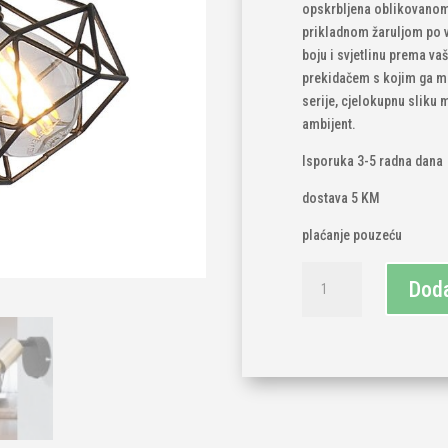
opskrbljena oblikovanom
prikladnom žaruljom po va
boju i svjetlinu prema va
prekidačem s kojim ga može
serije, cjelokupnu sliku m
ambijent.
Isporuka 3-5 radna dana
dostava 5 KM
plaćanje pouzeću
Zidna
Doda
lampa
zlatno-
crno
e14
količina