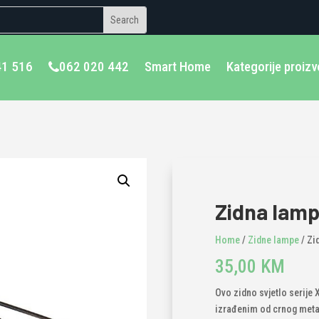
41 516
062 020 442
Smart Home
Kategorije proiz
Zidna lamp
Home
/
Zidne lampe
/ Zi
35,00
KM
Ovo zidno svjetlo serije
izrađenim od crnog metala