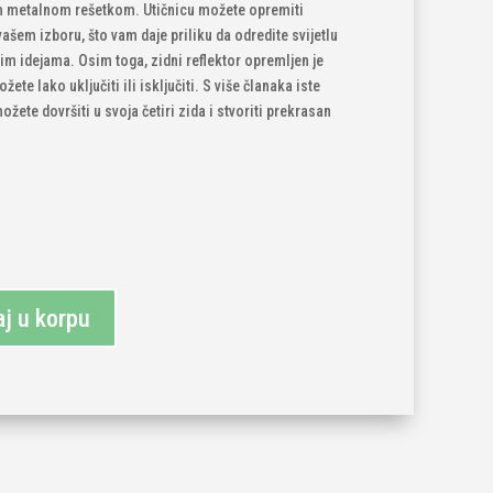
 metalnom rešetkom. Utičnicu možete opremiti
šem izboru, što vam daje priliku da odredite svijetlu
šim idejama. Osim toga, zidni reflektor opremljen je
te lako uključiti ili isključiti. S više članaka iste
ožete dovršiti u svoja četiri zida i stvoriti prekrasan
j u korpu