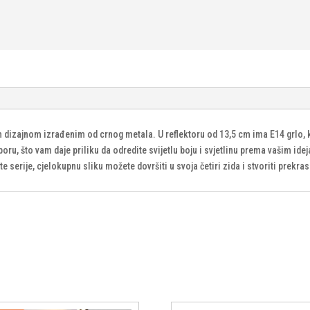
nim dizajnom izrađenim od crnog metala. U reflektoru od 13,5 cm ima E14 grlo
u, što vam daje priliku da odredite svijetlu boju i svjetlinu prema vašim ide
ste serije, cjelokupnu sliku možete dovršiti u svoja četiri zida i stvoriti prekra