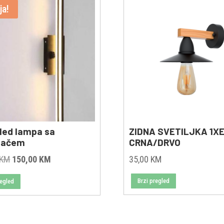
ja!
 led lampa sa
ZIDNA SVETILJKA 1X
dačem
CRNA/DRVO
Original
Current
KM
150,00
KM
35,00
KM
price
price
Brzi pregled
regled
was:
is:
195,00 KM.
150,00 KM.