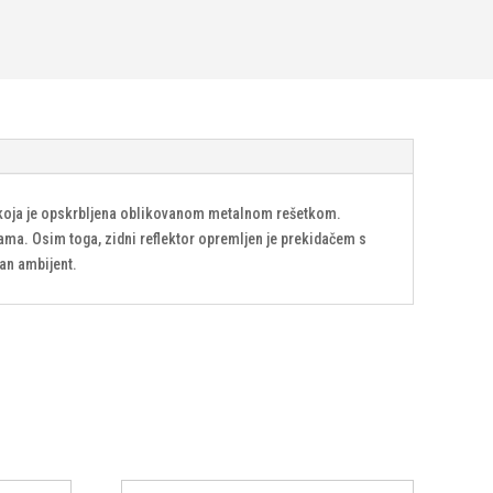
, koja je opskrbljena oblikovanom metalnom rešetkom.
jama. Osim toga, zidni reflektor opremljen je prekidačem s
san ambijent.